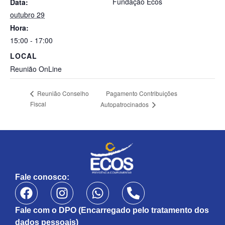
Fundação Ecos
Data:
outubro 29
Hora:
15:00 - 17:00
LOCAL
Reunião OnLine
Pagamento Contribuições
Reunião Conselho
Fiscal
Autopatrocinados
Fale conosco:
Fale com o DPO (Encarregado pelo tratamento dos
dados pessoais)