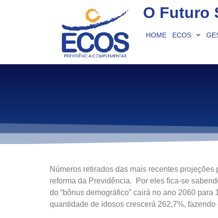
O Futuro 
HOME
ECOS
GE
Números retirados das mais recentes projeções 
reforma da Previdência. Por eles fica-se saben
do “bônus demográfico” cairá no ano 2060 para 1
quantidade de idosos crescerá 262,7%, fazendo