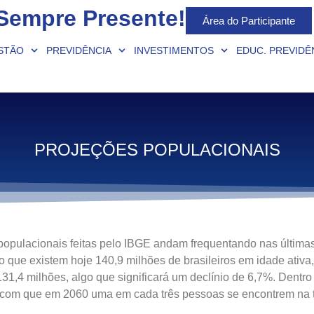
Sempre Presente!
Área do Participante
STÃO
PREVIDÊNCIA
INVESTIMENTOS
EDUC. PREVIDÊ
PROJEÇÕES POPULACIONAIS
populacionais feitas pelo IBGE andam frequentando nas última
do que existem hoje 140,9 milhões de brasileiros em idade ati
31,4 milhões, algo que significará um declínio de 6,7%. Dentr
 com que em 2060 uma em cada três pessoas se encontrem na t