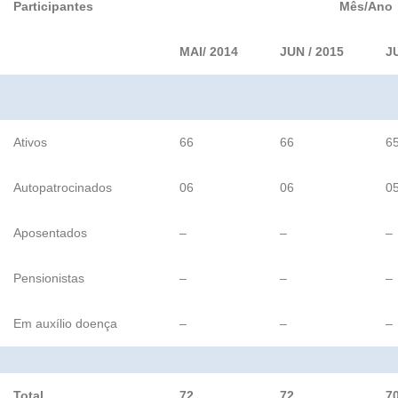
Participantes
Mês/Ano
MAI/ 2014
JUN / 2015
J
Ativos
66
66
6
Autopatrocinados
06
06
0
Aposentados
–
–
–
Pensionistas
–
–
–
Em auxílio doença
–
–
–
Total
72
72
7