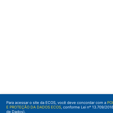
Para acessar o site da ECOS, você deve concordar com a
PO
E PROTEÇÃO DA DADOS ECOS
, conforme Lei nº 13.709/2018
de Dados).