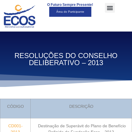
O Futuro Sempre Presente!
Área do Participante
RESOLUÇÕES DO CONSELHO
DELIBERATIVO – 2013
CÓDIGO
DESCRIÇÃO
CD001-
Destinação de Superávit do Plano de Benefício
2013
Definido da Fundação Ecos – 2012