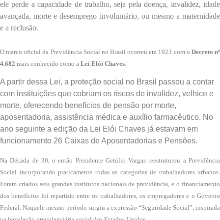
ele perde a capacidade de trabalho, seja pela doença, invalidez, idade
avançada, morte e desemprego involuntário, ou mesmo a maternidade
e a reclusão.
O marco oficial da Previdência Social no Brasil ocorreu em 1923 com o
Decreto n
4.682
mais conhecido como a
Lei Elói Chaves
.
A partir dessa Lei, a proteção social no Brasil passou a contar
com instituições que cobriam os riscos de invalidez, velhice e
morte, oferecendo benefícios de pensão por morte,
aposentadoria, assistência médica e auxílio farmacêutico. No
ano seguinte a edição da Lei Elói Chaves já estavam em
funcionamento 26 Caixas de Aposentadorias e Pensões.
Na Década de 30, o então Presidente Getúlio Vargas reestruturou a Previdência
Social incorporando praticamente todas as categorias de trabalhadores urbanos.
Foram criados seis grandes institutos nacionais de previdência, e o financiamento
dos benefícios foi repartido entre os trabalhadores, os empregadores e o Governo
Federal. Naquele mesmo período surgiu a expressão “Seguridade Social”, inspirada
na legislação previdenciária social dos Estados Unidos.